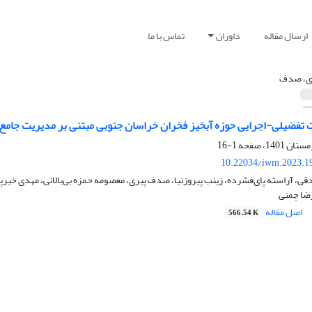
ارسال مقاله
داوران
تماس با ما
ی، صدف
ت تفضیلی-اجرایی حوزه آبخیز فخران خراسان جنوبی مبتنی بر مدیریت جامع 
1-16
10.22034/iwm.2023.1
 آراسته پای‌فشرده، زینب پیروزنیا، صدف پیری، معصومه حمزه بی‌بالانی، مهدی خیرپر
ضا چمنی
اصل مقاله
566.54 K