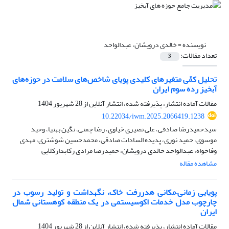
نویسنده =
خالدی درویشان، عبدالواحد
تعداد مقالات:
3
تحلیل کمّی متغیرهای کلیدی پویای شاخص‌های سلامت در حوزه‌های
آبخیز رده سوم ایران
مقالات آماده انتشار، پذیرفته شده، انتشار آنلاین از
28 شهریور 1404
10.22034/iwm.2025.2066419.1238
سیدحمیدرضا صادقی، علی نصیری خیاوی، رضا چمنی، نگین بهنیا، وحید
موسوی، حمید نوری، پدیده السادات صادقی، محمدحسین شوشتری، مهدی
وفاخواه، عبدالواحد خالدی درویشان، حمیدرضا مرادی رکابدارکلایی
مشاهده مقاله
پویایی زمانی–مکانی هدررفت خاک، نگهداشت و تولید رسوب در
چارچوب مدل خدمات اکوسیستمی در یک منطقه کوهستانی شمال
ایران
مقالات آماده انتشار، پذیرفته شده، انتشار آنلاین از
28 شهریور 1404