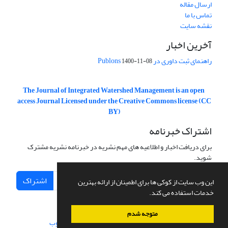
ارسال مقاله
تماس با ما
نقشه سایت
آخرین اخبار
راهنمای ثبت داوری در Publons
1400-11-08
The Journal of Integrated Watershed Management is an open
access Journal Licensed under the Creative Commons license (CC
BY)
اشتراک خبرنامه
برای دریافت اخبار و اطلاعیه های مهم نشریه در خبرنامه نشریه مشترک
شوید.
اشتراک
این وب سایت از کوکی ها برای اطمینان از ارائه بهترین
خدمات استفاده می کند.
متوجه شدم
سامانه مدیریت نشریات علمی.
طراحی و پیاده سازی از
سیناوب