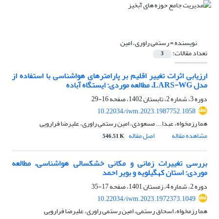
نویسنده =
رستمی راوری، امین
تعداد مقالات:
3
ارزیابی اثرات تغییر اقلیم بر پارامترهای هواشناسی با استفاده از
مدل LARS-WG، مطالعه موردی: ایستگاه آباده
دوره 3، شماره 2، تابستان 1402، صفحه
16-29
10.22034/iwm.2023.1987752.1058
هما رزمخواه، عبدا... مسعودی، امین رستمی راوری، علیرضا فرارویی
مشاهده مقاله
اصل مقاله
546.51 K
بررسی تغییرات زمانی و مکانی خشکسالی هواشناسی، مطالعه
موردی: استان کهگیلویه و بویر احمد
دوره 2، شماره 4، زمستان 1401، صفحه
17-35
10.22034/iwm.2023.1972373.1049
هما رزمخواه، اسحاق رستمی، امین رستمی راوری، علیرضا فرارویی