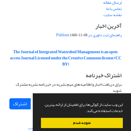
ارسال مقاله
تماس با ما
نقشه سایت
آخرین اخبار
راهنمای ثبت داوری در Publons
1400-11-08
The Journal of Integrated Watershed Management is an open
access Journal Licensed under the Creative Commons license (CC
BY)
اشتراک خبرنامه
برای دریافت اخبار و اطلاعیه های مهم نشریه در خبرنامه نشریه مشترک
شوید.
اشتراک
این وب سایت از کوکی ها برای اطمینان از ارائه بهترین
خدمات استفاده می کند.
متوجه شدم
سامانه مدیریت نشریات علمی.
طراحی و پیاده سازی از
سیناوب