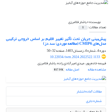
نویسنده =
یاشار فلامرزی
تعداد مقالات:
1
پیش‌بینی جریان تحت تأثیر تغییر اقلیم بر اساس خروجی ترکیبی
مدل‌های CMIP6 (مطالعه موردی: سد دز)
دوره 4، شماره 4، زمستان 1403، صفحه
32-50
10.22034/iwm.2024.2022522.1133
فهیمه خادم پور، مهدی امیرآبادی زاده، یاشار فلامرزی
مشاهده مقاله
اصل مقاله
817.9 K
مقالات آماده انتشار
شماره جاری
شماره‌های پیشین نشریه