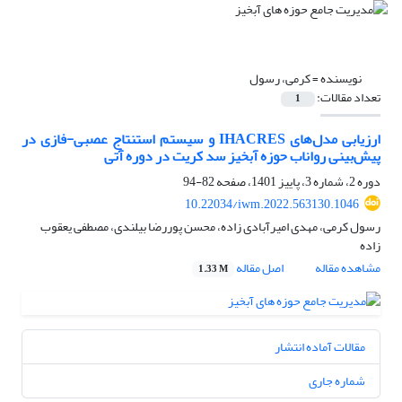
نویسنده =
کرمی، رسول
تعداد مقالات:
1
ارزیابی مدل‌های IHACRES و سیستم استنتاج عصبی-فازی در
پیش‌بینی رواناب حوزه آبخیز سد کریت در دوره آتی
دوره 2، شماره 3، پاییز 1401، صفحه
82-94
10.22034/iwm.2022.563130.1046
رسول کرمی، مهدی امیرآبادی زاده، محسن پوررضا بیلندی، مصطفی یعقوب
زاده
مشاهده مقاله
اصل مقاله
1.33 M
مقالات آماده انتشار
شماره جاری