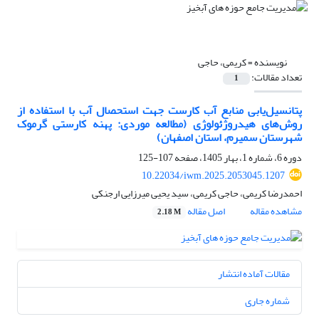
نویسنده =
کریمی، حاجی
تعداد مقالات:
1
پتانسیل‌یابی منابع آب کارست جهت استحصال آب با استفاده از
روش‌های هیدروژئولوژی (مطالعه موردی: پهنه کارستی گرموک
شهرستان سمیرم، استان اصفهان)
دوره 6، شماره 1، بهار 1405، صفحه
107-125
10.22034/iwm.2025.2053045.1207
احمدرضا کریمی، حاجی کریمی، سید یحیی میرزایی ارجنکی
مشاهده مقاله
اصل مقاله
2.18 M
مقالات آماده انتشار
شماره جاری