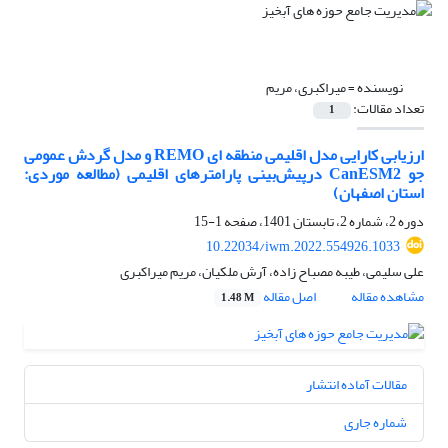
نویسنده =
میراکبری، مریم
تعداد مقالات:
1
ارزیابی کارایی مدل اقلیمی منطقه ای REMO و مدل گردش عمومی
جو CanESM2 درپیش‌بینی پارامترهای اقلیمی (مطالعه موردی:
استان اصفهان)
دوره 2، شماره 2، تابستان 1401، صفحه
1-15
10.22034/iwm.2022.554926.1033
علی سلیمی، طیبه مصباح زاده، آرش ملکیان، مریم میراکبری
مشاهده مقاله
اصل مقاله
1.48 M
مقالات آماده انتشار
شماره جاری