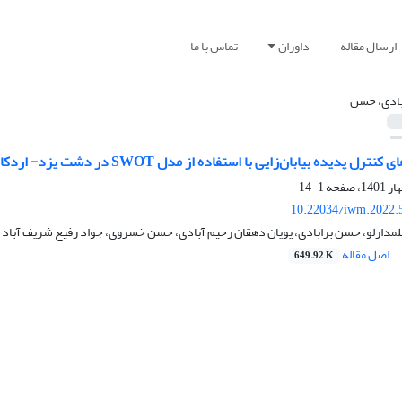
ارسال مقاله
داوران
تماس با ما
بادی، حسن
ل پدیده بیابان‌زایی با استفاده از مدل SWOT در دشت یزد- اردکان
1-14
10.22034/iwm.2022.
مدارلو، حسن برابادی، پویان دهقان رحیم آبادی، حسن خسروی، جواد رفیع شریف آباد
اصل مقاله
649.92 K