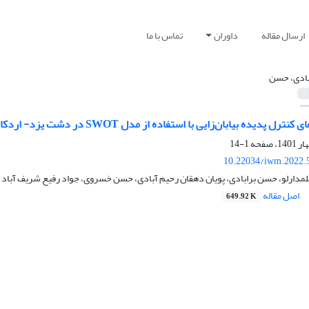
ارسال مقاله
داوران
تماس با ما
بادی، حسن
ل پدیده بیابان‌زایی با استفاده از مدل SWOT در دشت یزد- اردکان
1-14
10.22034/iwm.2022.
مدارلو، حسن برابادی، پویان دهقان رحیم آبادی، حسن خسروی، جواد رفیع شریف آباد
اصل مقاله
649.92 K