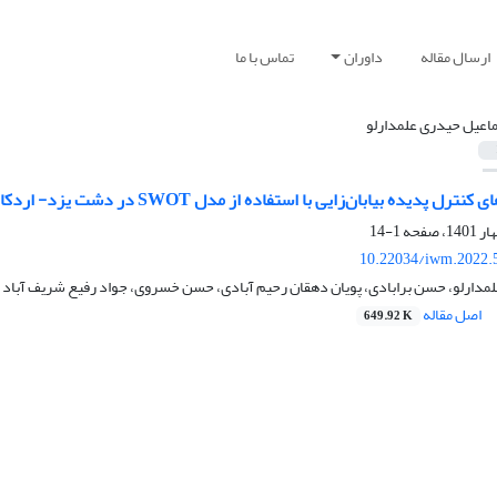
ارسال مقاله
داوران
تماس با ما
اعیل حیدری علمدارلو
ل پدیده بیابان‌زایی با استفاده از مدل SWOT در دشت یزد- اردکان
1-14
10.22034/iwm.2022.
مدارلو، حسن برابادی، پویان دهقان رحیم آبادی، حسن خسروی، جواد رفیع شریف آباد
اصل مقاله
649.92 K