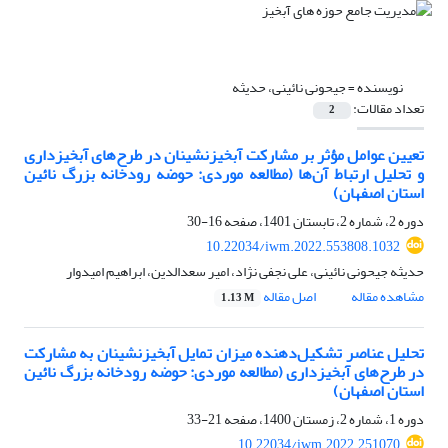
نویسنده =
جیحونی نائینی، حدیثه
تعداد مقالات:
2
تعیین عوامل مؤثر بر مشارکت آبخیزنشینان در طرح‌های آبخیزداری
و تحلیل ارتباط آن‌ها (مطالعه موردی: حوضه رودخانه بزرگ نائین
استان اصفهان)
دوره 2، شماره 2، تابستان 1401، صفحه
16-30
10.22034/iwm.2022.553808.1032
حدیثه جیحونی نائینی، علی نجفی نژاد، امیر سعدالدین، ابراهیم امیدوار
مشاهده مقاله
اصل مقاله
1.13 M
تحلیل عناصر تشکیل‌دهنده میزان تمایل آبخیزنشینان به مشارکت
در طرح‌های آبخیزداری (مطالعه موردی: حوضه رودخانه بزرگ نائین
استان اصفهان)
دوره 1، شماره 2، زمستان 1400، صفحه
21-33
10.22034/iwm.2022.251070