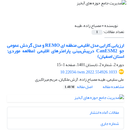
نویسنده =
مصباح زاده، طیبه
تعداد مقالات:
1
ارزیابی کارایی مدل اقلیمی منطقه ای REMO و مدل گردش عمومی
جو CanESM2 درپیش‌بینی پارامترهای اقلیمی (مطالعه موردی:
استان اصفهان)
دوره 2، شماره 2، تابستان 1401، صفحه
1-15
10.22034/iwm.2022.554926.1033
علی سلیمی، طیبه مصباح زاده، آرش ملکیان، مریم میراکبری
مشاهده مقاله
اصل مقاله
1.48 M
مقالات آماده انتشار
شماره جاری