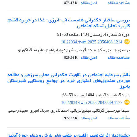
مشاهده مقاله
اصل مقاله
873.17 K
بررسی ساختار حکمرانی همبست آب-انرژی- غذا در جزیره قشم:
کاربرد تحلیل شبکه اجتماعی
دوره 5، شماره 4، زمستان 1404، صفحه
68-91
10.22034/iwm.2025.2056408.1214
پرستو رجب‌پور نیکو، مهدی قربانی، شراره پورابراهیم، علیرضا قراگوزلو
مشاهده مقاله
اصل مقاله
829.96 K
نقش سرمایه اجتماعی در تقویت حکمرانی محلی سرزمین: مطالعه
موردی صندوق‌های اعتباری خرد در جوامع روستایی شهرستان
باخرز
دوره 5، شماره 3، پاییز 1404، صفحه
53-68
10.22034/iwm.2025.2042339.1177
سید امیرحسین گرکانی، مهدی قربانی، احمد نادری، سجاد امیری، مجید رحیمی
مشاهده مقاله
اصل مقاله
972.32 K
چشم‌انداز اثرات تغییر اقلیم بر متغیرهای بارش و دمای حوزه آبخیز