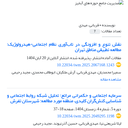
نویسنده =
قربانی، مهدی
تعداد مقالات:
7
نقش تنوع و افزونگی در تاب‌آوری نظام اجتماعی-هیدرولوژیک:
مطالعه تطبیقی مناطق تهران
مقالات آماده انتشار، پذیرفته شده، انتشار آنلاین از
20 آبان 1404
10.22034/iwm.2025.2067168.1243
سمیرا محمدیان، مهدی قربانی، آرش ملکیان، ابوطالب محمدی، مجید رحیمی
مشاهده مقاله
سرمایه اجتماعی و حکمرانی مراتع: تحلیل شبکه روابط اجتماعی و
شناسایی کنش‌گران کلیدی، منطقه مورد مطالعه: شهرستان تفرش
دوره 5، شماره 4، زمستان 1404، صفحه
18-37
10.22034/iwm.2025.2049295.1198
لیلا شریعتی نیا، مهدی قربانی، حسین آذرنیوند، مجید رحیمی