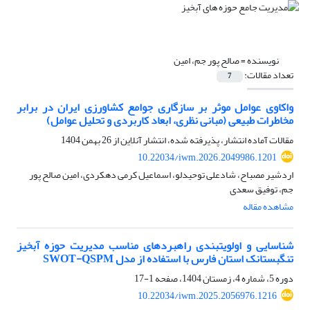
نویسنده =
صالح پور جم، امین
تعداد مقالات:
7
واکاوی عوامل موثر بر سازگاری جوامع کشاورزی ایران در برابر
مخاطرات طبیعی (مبانی نظری، ابعاد کاربردی و تحلیل عوامل)
مقالات آماده انتشار، پذیرفته شده، انتشار آنلاین از
26 بهمن 1404
10.22034/iwm.2026.2049986.1201
اردشیر مصباح، شادعلی توحیدلو، اسماعیل کرمی دهکردی، امین صالح پور
جم، توفیق سعدی
مشاهده مقاله
شناسایی و اولویت­بندی راهبردهای مناسب مدیریت حوزه آبخیز
تنگ­بستانک استان فارس با استفاده از مدل SWOT-QSPM
دوره 5، شماره 4، زمستان 1404، صفحه
1-17
10.22034/iwm.2025.2056976.1216