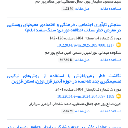
سید مسعود سلیمان پور، جمال مصفائی، امین صالح پور جم
مشاهده مقاله
اصل مقاله
1.02 M
سنجش تاب­آوری اجتماعی – فرهنگی و اقتصادی محیط­های روستایی
در معرض خطر سیلاب (مطالعه موردی: سنگ سفید ایلام)
دوره 5، شماره 4، زمستان 1404، صفحه
128-142
10.22034/iwm.2025.2057000.1217
شکوفه عبدالی، نورالدین رستمی، امین صالح پور جم
مشاهده مقاله
اصل مقاله
947.92 K
نگاشت خطر زمین‌لغزش با استفاده از روش‌های ترکیبی
تصمیمگیری چند شاخصه در حوزه آبخیز قزل‌اوزن، استان قزوین
دوره 5، شماره 2، تابستان 1404، صفحه
1-24
10.22034/iwm.2024.2045897.1189
امین صالح پور جم، جمال مصفایی، صمد شادفر، فرامرز سرفراز
مشاهده مقاله
اصل مقاله
2.45 M
بررسی عوامل مؤثر بر عدم مشارکت پایدار جوامع روستایی در