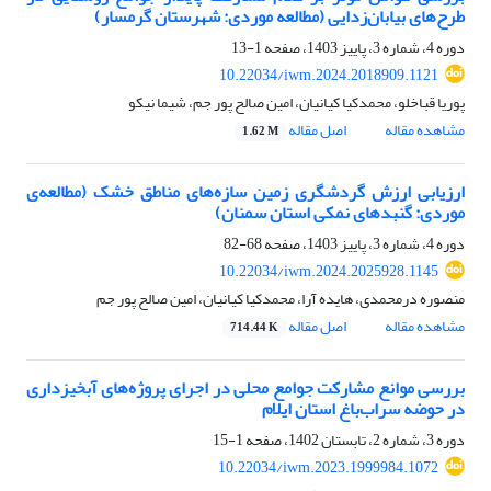
طرح‌های بیابان‌زدایی (مطالعه موردی: شهرستان گرمسار)
دوره 4، شماره 3، پاییز 1403، صفحه
1-13
10.22034/iwm.2024.2018909.1121
پوریا قباخلو، محمدکیا کیانیان، امین صالح پور جم، شیما نیکو
مشاهده مقاله
اصل مقاله
1.62 M
ارزیابی ارزش گردشگری زمین سازه‌های مناطق خشک (مطالعه‌ی
موردی: گنبدهای نمکی استان سمنان)
دوره 4، شماره 3، پاییز 1403، صفحه
68-82
10.22034/iwm.2024.2025928.1145
منصوره درمحمدی، هایده آرا، محمدکیا کیانیان، امین صالح پور جم
مشاهده مقاله
اصل مقاله
714.44 K
بررسی موانع مشارکت جوامع محلی در اجرای پروژه‌های آبخیزداری
در حوضه سراب‌باغ استان ایلام
دوره 3، شماره 2، تابستان 1402، صفحه
1-15
10.22034/iwm.2023.1999984.1072